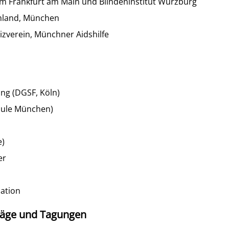
kum Frankfurt am Main und Blindeninstitut Würzburg
chland, München
zverein, Münchner Aidshilfe
ng (DGSF, Köln)
hule München)
e)
er
lation
träge und Tagungen