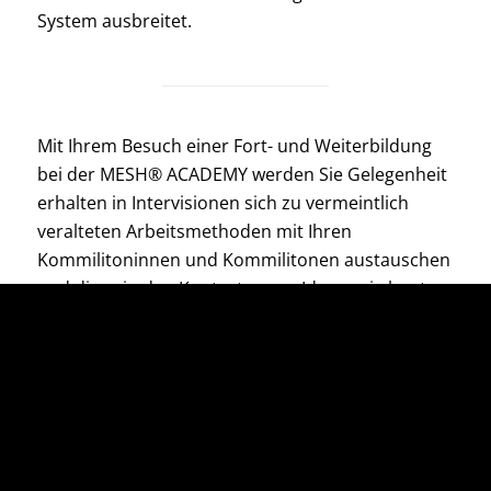
System ausbreitet.
Mit Ihrem Besuch einer Fort- und Weiterbildung
bei der MESH® ACADEMY werden Sie Gelegenheit
erhalten in Intervisionen sich zu vermeintlich
veralteten Arbeitsmethoden mit Ihren
Kommilitoninnen und Kommilitonen austauschen
und diese in den Kontext neuer Ideen, wie heute
und in naher Zukunft agil zusammengearbeitet
werden soll, stellen. Sie werden im Rahmen Ihres
Besuches einer von Ihnen gewählten
Qualifizierung erfahren, welche Tools und
Methoden es gibt, die Sie noch nicht anwenden,
die Ihnen aber beim fluiden/flexiblen Arbeiten in
der Zukunft helfen können.