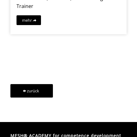
Trainer
mehr
zurück
MESH® ACADEMY for competence development