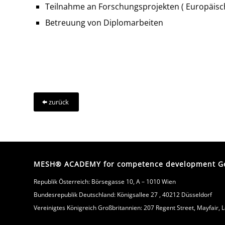
Teilnahme an Forschungsprojekten ( Europäisc
Betreuung von Diplomarbeiten
zurück
MESH® ACADEMY for competence development Ges
Republik Österreich: Börsegasse 10, A – 1010 Wien
Bundesrepublik Deutschland: Königsallee 27 , 40212 Düsseldorf
Vereinigtes Königreich Großbritannien: 207 Regent Street, Mayfair