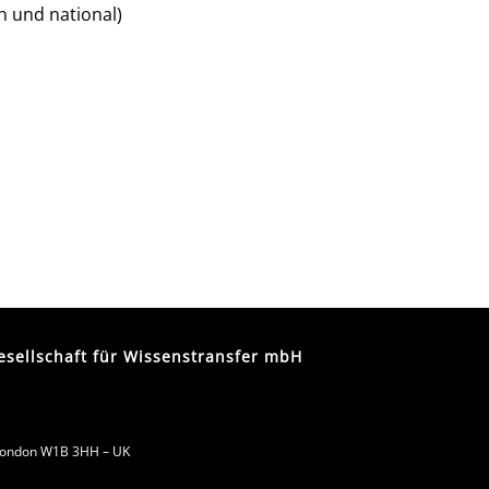
h und national)
ellschaft für Wissenstransfer mbH
, London W1B 3HH – UK