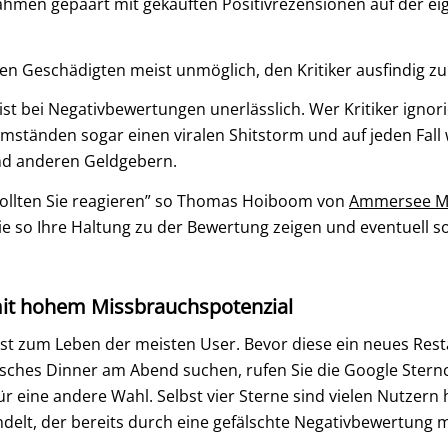
hmen gepaart mit gekauften Positivrezensionen auf der ei
den Geschädigten meist unmöglich, den Kritiker ausfindig z
t bei Negativbewertungen unerlässlich. Wer Kritiker ignorie
mständen sogar einen viralen Shitstorm und auf jeden Fall 
und anderen Geldgebern.
sollten Sie reagieren” so Thomas Hoiboom von
Ammersee M
 so Ihre Haltung zu der Bewertung zeigen und eventuell so
mit hohem Missbrauchspotenzial
st zum Leben der meisten User. Bevor diese ein neues Rest
isches Dinner am Abend suchen, rufen Sie die Google Stern
r eine andere Wahl. Selbst vier Sterne sind vielen Nutzern 
ndelt, der bereits durch eine gefälschte Negativbewertung