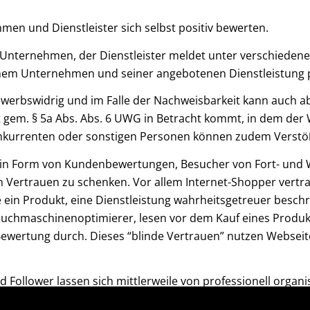
en und Dienstleister sich selbst positiv bewerten.
s Unternehmen, der Dienstleister meldet unter verschiede
seinem Unternehmen und seiner angebotenen Dienstleistung 
tbewerbswidrig und im Falle der Nachweisbarkeit kann auch
 gem. § 5a Abs. Abs. 6 UWG in Betracht kommt, in dem der
Konkurrenten oder sonstigen Personen können zudem Verstö
e in Form von Kundenbewertungen, Besucher von Fort- und 
ertrauen zu schenken. Vor allem Internet-Shopper vertra
e ein Produkt, eine Dienstleistung wahrheitsgetreuer bes
t Suchmaschinenoptimierer, lesen vor dem Kauf eines Produ
e Bewertung durch. Dieses “blinde Vertrauen” nutzen Webse
Follower lassen sich mittlerweile von professionell organi
n einem Drittel gefälschten Bewertungen die Rede. Ermitteln